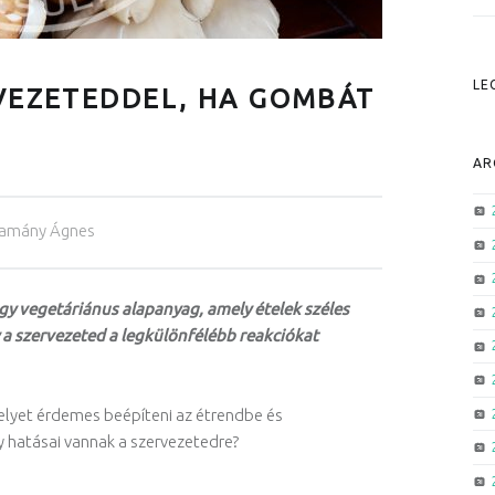
LE
RVEZETEDDEL, HA GOMBÁT
AR
tamány Ágnes
y vegetáriánus alapanyag, amely ételek széles
y a szervezeted a legkülönfélébb reakciókat
elyet érdemes beépíteni az étrendbe és
y hatásai vannak a szervezetedre?