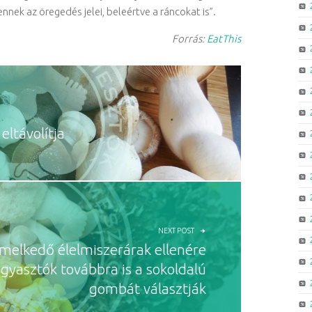
ek az öregedés jelei, beleértve a ráncokat is”.
Forrás:
EatThis
ltávolítja
NEXT POST
melkedő élelmiszerárak ellenére
ogyasztók továbbra is a sokoldalú
gombát választják