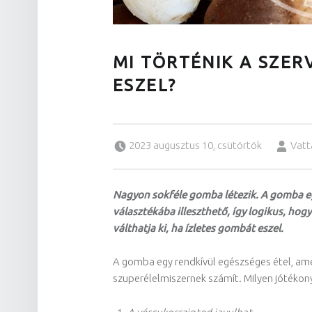
MI TÖRTÉNIK A SZE
ESZEL?
Posted on:
Written by:
2023 augusztus 10, csütörtök
Vat
Nagyon sokféle gomba létezik. A gomba eg
választékába illeszthető, így logikus, hog
válthatja ki, ha ízletes gombát eszel.
A gomba egy rendkívül egészséges étel, am
szuperélelmiszernek számít. Milyen jótékon