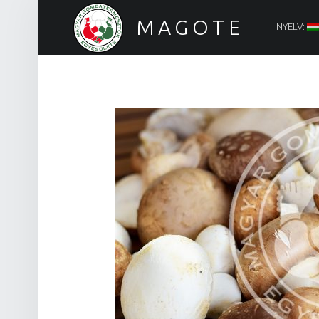
PRIMARY ME
MAGOTE
NYELV:
Magyar Gombatermesztők Egyesülete