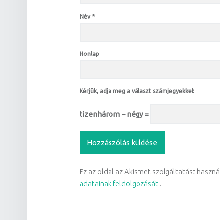
Név
*
Honlap
Kérjük, adja meg a választ számjegyekkel:
tizenhárom − négy =
Ez az oldal az Akismet szolgáltatást haszn
adatainak feldolgozását
.