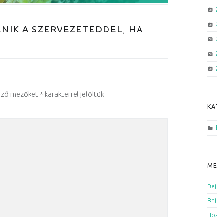
ÉNIK A SZERVEZETEDDEL, HA
ező mezőket
*
karakterrel jelöltük
KA
ME
Bej
Bej
Hoz