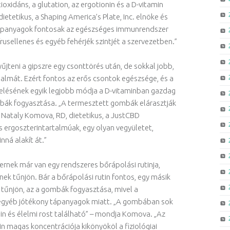
oxidáns, a glutation, az ergotionin és a D-vitamin
ietetikus, a Shaping America’s Plate, Inc. elnöke és
 tápanyagok fontosak az egészséges immunrendszer
rusellenes és egyéb fehérjék szintjét a szervezetben.”
űjteni a gipszre egy csonttörés után, de sokkal jobb,
jdalmát. Ezért fontos az erős csontok egészsége, és a
elésének egyik legjobb módja a D-vitaminban gazdag
mbák fogyasztása. „A termesztett gombák elárasztják
 Nataly Komova, RD, dietetikus, a JustCBD
 ergoszterintartalmúak, egy olyan vegyületet,
nná alakít át.”
bernek már van egy rendszeres bőrápolási rutinja,
ek tűnjön. Bár a bőrápolási rutin fontos, egy másik
tűnjön, az a gombák fogyasztása, mivel a
egyéb jótékony tápanyagok miatt. „A gombában sok
min és élelmi rost található” – mondja Komova. „Az
in magas koncentrációja kikönyököl a fiziológiai