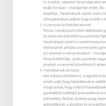
és a szelén, valamint három alapvető anti
kiváló forrásai” – mondja Pam Smith, RD, d
alapítója. „Tanulmányok szerint ezek a
támogatásában azáltal, hogy növelik a ví
A csontjaid erősebbek lesznek.
Persze, szórakoztató lehet aláírásokat gy
ha eleve nem kell átélni a csonttörés fá
tanulmányok szerint a csonterősség növ
élelmiszerek, például a termesztett go
a D-vitamint a szervezetünkbe” – mondja
fitneszszakértője. „Ezek a gombák magas
amelyet a szervezet közvetlenül D-vitami
Fiatalabbnak tűnhetsz.
Mire elérjük a felnőttkort, a legtöbb em
amely segít, hogy fiatalabbnak és üdébbn
módja annak, hogy a bőröd fiatalabbnak 
gombákban található antioxidánsok és 
antioxidáns, fehérje, ásványi anyag, vita
antioxidánsok, a glutation és az ergotion