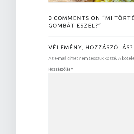
0 COMMENTS ON “
MI TÖRT
GOMBÁT ESZEL?
”
VÉLEMÉNY, HOZZÁSZÓLÁS?
Az e-mail címet nem tesszük közzé.
A kötel
Hozzászólás
*