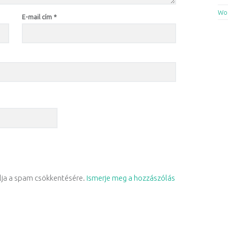
Wor
E-mail cím
*
álja a spam csökkentésére.
Ismerje meg a hozzászólás