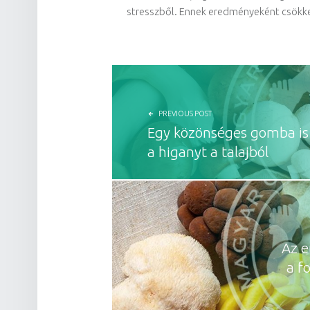
stresszből. Ennek eredményeként csökkenn
BEJEGYZÉS NAVIGÁCIÓ
PREVIOUS POST
Egy közönséges gomba is e
a higanyt a talajból
Az e
a f