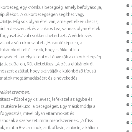
ukorbeteg, egy krónikus betegség, amely befolyásolja,
táplálékot. A cukorbetegségen segíthet vagy
intje. Míg sok olyan étel van, amelyet elkerülhetsz,
ául a desszertek és a cukros tea, vannak olyan ételek
 fogyasztásával csökkentheted azt. A védekezés
vítani a vércukorszintet. „Hasonlóképpen, a
ükánokról feltételezik, hogy csökkentik a
zékenységet, amelyek fontos tényezők a cukorbetegség
Jack Baron, RD, dietetikus. „A béta-glükánokról
dszert azáltal, hogy aktiválják a különböző típusú
ganatok megtámadásáért és a növekedés
gekkel szemben.
tasz – főzöl egy kis levest, lefekszel az ágyba és
sütésre leküzdi a betegséget. Egy másik módja a
ogyasztás, mivel olyan vitaminokat és
znosak a szervezet immunrendszerének. „A friss
mint a B-vitaminok, a riboflavin, a niacin, a kálium