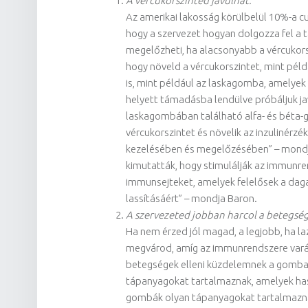
A vércukorszinted javulhat.
Az amerikai lakosság körülbelül 10%-a c
hogy a szervezet hogyan dolgozza fel a 
megelőzheti, ha alacsonyabb a vércukorsz
hogy növeld a vércukorszintet, mint péld
is, mint például az laskagomba, amelyek
helyett támadásba lendülve próbáljuk ja
laskagombában található alfa- és béta-gl
vércukorszintet és növelik az inzulinér
kezelésében és megelőzésében” – mondja 
kimutatták, hogy stimulálják az immunren
immunsejteket, amelyek felelősek a da
lassításáért” – mondja Baron.
A szervezeted jobban harcol a betegsé
Ha nem érzed jól magad, a legjobb, ha lazí
megvárod, amíg az immunrendszere varáz
betegségek elleni küzdelemnek a gombaf
tápanyagokat tartalmaznak, amelyek has
gombák olyan tápanyagokat tartalmaznak, 