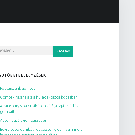
IDEBAR
esés:
GUTÓBBI BEJEGYZÉSEK
Fogyasszunk gombát!
Gombák használata a hulladékgazdálkodásban
A Sainsbury’s papírtálcában kínálja saját márkás
gombáit
Automatizált gombaszedés
Egyre több gombát fogyasztunk, de még mindig