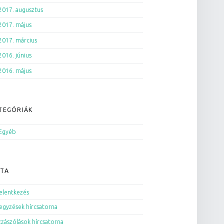
2017. augusztus
2017. május
2017. március
2016. június
2016. május
TEGÓRIÁK
Egyéb
TA
elentkezés
egyzések hírcsatorna
zászólások hírcsatorna