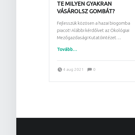
TE MILYEN GYAKRAN
VÁSÁROLSZ GOMBÁT?
Fejlesszük közösen a hazai biogomba
piacot! Alábbi kérdőívet az Ökológiai
Mezőgazdasági Kutatóintézet…
“Te milyen gyakran vásárolsz gombát?”
Tovább
…
Comments:
Posted on:
Written by:
Comments:
4 aug 2021
0
Vattamány Ágnes