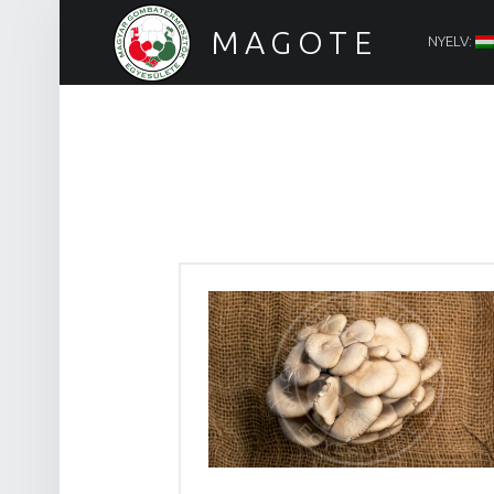
PRIMARY ME
MAGOTE
NYELV:
Magyar Gombatermesztők Egyesülete